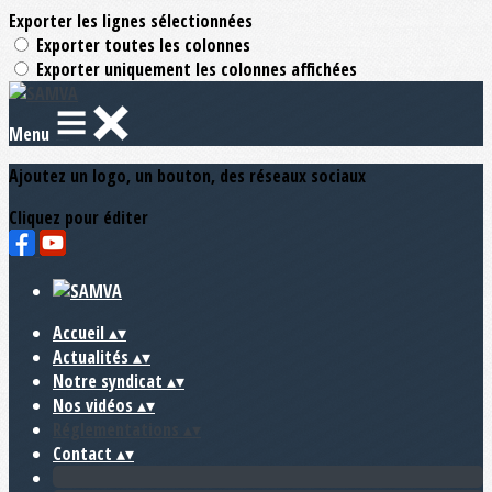
Exporter les lignes sélectionnées
Exporter toutes les colonnes
Exporter uniquement les colonnes affichées
Menu
Ajoutez un logo, un bouton, des réseaux sociaux
Cliquez pour éditer
Accueil
▴
▾
Actualités
▴
▾
Notre syndicat
▴
▾
Nos vidéos
▴
▾
Réglementations
▴
▾
Contact
▴
▾