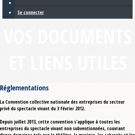
Se connecter
VOS DOCUMENTS
ET LIENS UTILES
Réglementations
La Convention collective nationale des entreprises du secteur
privé du spectacle vivant du 3 février 2012.
Depuis juillet 2013, cette convention s'applique à toutes les
entreprises du spectacle vivant non subventionnées, couvrant
divers domaines tels que le théâtre, la musique, les cabarets et les