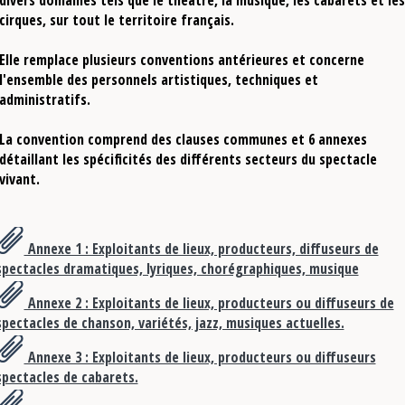
cirques, sur tout le territoire français.
Elle remplace plusieurs conventions antérieures et concerne
l'ensemble des personnels artistiques, techniques et
administratifs.
La convention comprend des clauses communes et 6 annexes
détaillant les spécificités des différents secteurs du spectacle
vivant.
Annexe 1 : Exploitants de lieux, producteurs, diffuseurs de
spectacles dramatiques, lyriques, chorégraphiques, musique
classique.
Annexe 2 : Exploitants de lieux, producteurs ou diffuseurs de
spectacles de chanson, variétés, jazz, musiques actuelles.
Annexe 3 : Exploitants de lieux, producteurs ou diffuseurs
spectacles de cabarets.